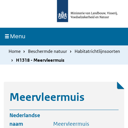
Overslaan
Skip
en
to
naar
main
de
navigation
Ingeklapt
Menu
inhoud
gaan
Home
Beschermde natuur
Habitatrichtlijnsoorten
H1318 - Meervleermuis
Meervleermuis
Nederlandse
naam
Meervleermuis