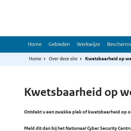
Overslaan
Skip
en
to
naar
main
de
navigation
inhoud
Hoofdnavigatie
Home
Gebieden
Werkwijze
Beschermd
gaan
Home
Over deze site
Kwetsbaarheid op we
Kwetsbaarheid op w
Ontdekt u een zwakke plek of kwetsbaarheid op 
Meld dit dan bij het Nationaal Cyber Security Cent