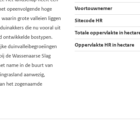
Voortouwnemer
met opeenvolgende hoge
waarin grote valleien liggen
Sitecode HR
n duinakkers die nu vooral uit
Totale oppervlakte in hectar
ed ontwikkelde bostypen.
Oppervlakte HR in hectare
rijke duinvalleibegroeiingen
 bij de Wassenaarse Slag
 met name in de buurt van
uingrasland aanwezig,
van het zogenaamde