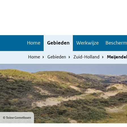
Overslaan
Skip
en
to
naar
main
de
navigation
inhoud
Hoofdnavigatie
Home
Gebieden
Werkwijze
Bescherm
gaan
Home
Gebieden
Zuid-Holland
Meijendel
© Toine Cornelissen