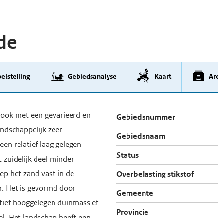
de
elstelling
Gebiedsanalyse
Kaart
Arc
rook met een gevarieerd en
Gebiedsnummer
landschappelijk zeer
Gebiedsnaam
een relatief laag gelegen
Status
t zuidelijk deel minder
liep het zand vast in de
Overbelasting stikstof
n. Het is gevormd door
Gemeente
tief hooggelegen duinmassief
Provincie
el. Het landschap heeft een