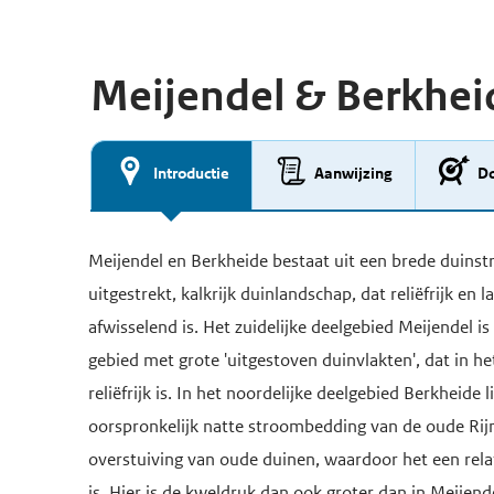
Meijendel & Berkhei
Introductie
Aanwijzing
Do
Meijendel en Berkheide bestaat uit een brede duinst
uitgestrekt, kalkrijk duinlandschap, dat reliëfrijk en 
afwisselend is. Het zuidelijke deelgebied Meijendel is 
gebied met grote 'uitgestoven duinvlakten', dat in he
reliëfrijk is. In het noordelijke deelgebied Berkheide 
oorspronkelijk natte stroombedding van de oude Rij
overstuiving van oude duinen, waardoor het een rela
is. Hier is de kweldruk dan ook groter dan in Meijend