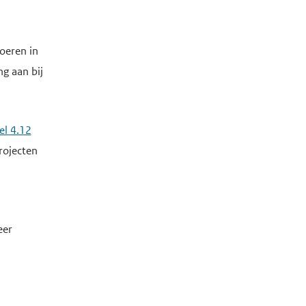
oeren in
g aan bij
el 4.12
rojecten
eer