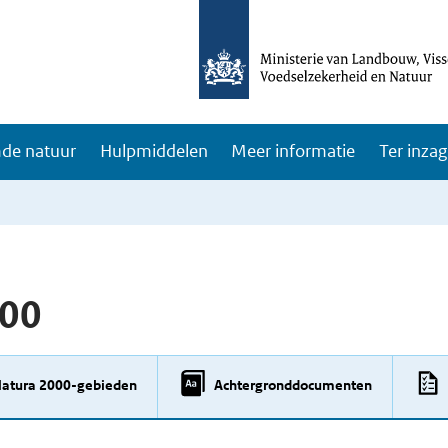
de natuur
Hulpmiddelen
Meer informatie
Ter inza
000
Natura 2000-gebieden
Achtergronddocumenten