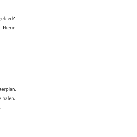
gebied?
. Hierin
eerplan.
 halen.
.