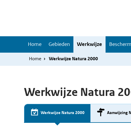
Overslaan
Skip
en
to
naar
main
de
navigation
inhoud
Hoofdnavigatie
Home
Gebieden
Werkwijze
Bescherm
gaan
Home
Werkwijze Natura 2000
Werkwijze Natura 2
Werkwijze Natura 2000
Aanwijzing 