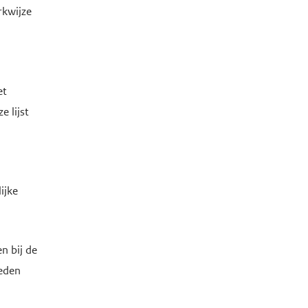
rkwijze
et
 lijst
ijke
n bij de
ieden