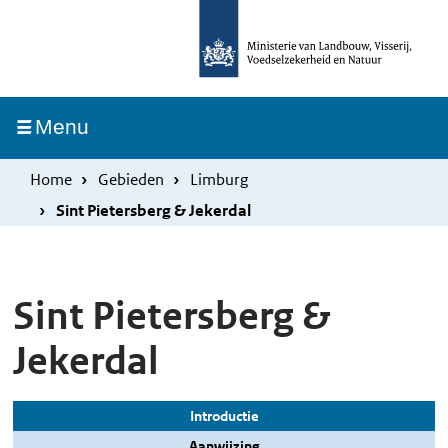
Overslaan
Skip
en
to
naar
main
de
navigation
Ingeklapt
Menu
inhoud
gaan
Home
Gebieden
Limburg
Sint Pietersberg & Jekerdal
Sint Pietersberg &
Jekerdal
Introductie
Aanwijzing