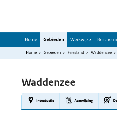
Overslaan
Skip
en
to
naar
main
de
navigation
inhoud
Hoofdnavigatie
Home
Gebieden
Werkwijze
Bescherm
gaan
Home
Gebieden
Friesland
Waddenzee
Waddenzee
Introductie
Aanwijzing
Do