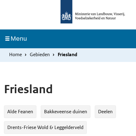
Overslaan
Skip
en
to
naar
main
de
navigation
Ingeklapt
Menu
inhoud
gaan
Home
Gebieden
Friesland
Friesland
Alde Feanen
Bakkeveense duinen
Deelen
Drents-Friese Wold & Leggelderveld