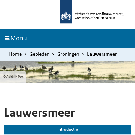
Overslaan
Skip
en
to
naar
main
de
navigation
Ingeklapt
Menu
inhoud
gaan
Home
Gebieden
Groningen
Lauwersmeer
© Aaldrik Pot
Lauwersmeer
Introductie