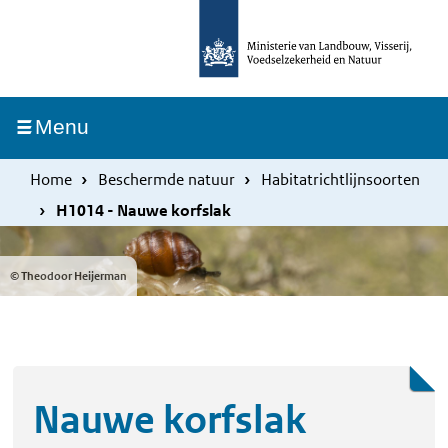
Overslaan
Skip
en
to
naar
main
de
navigation
Ingeklapt
Menu
inhoud
gaan
Home
Beschermde natuur
Habitatrichtlijnsoorten
H1014 - Nauwe korfslak
© Theodoor Heijerman
Nauwe korfslak