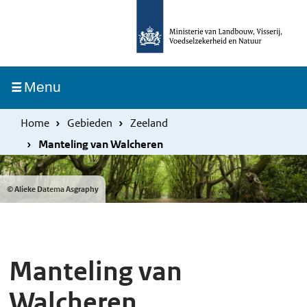
Overslaan
Skip
en
to
naar
main
de
navigation
Ingeklapt
Menu
inhoud
gaan
Home
Gebieden
Zeeland
Manteling van Walcheren
© Alieke Datema Asgraphy
Manteling van
Walcheren