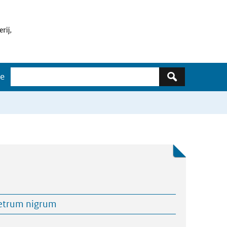
Zoeken
ge
etrum nigrum