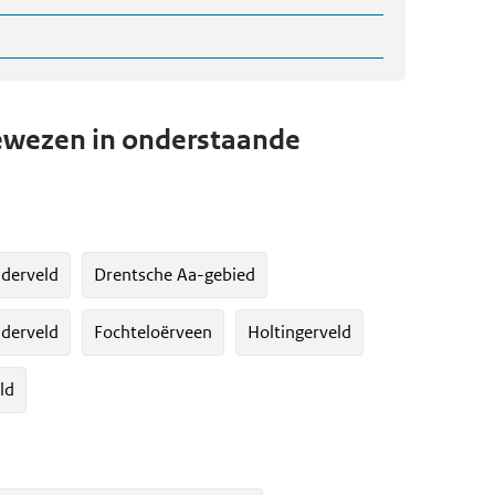
wezen in onderstaande
lderveld
Drentsche Aa-gebied
derveld
Fochteloërveen
Holtingerveld
ld