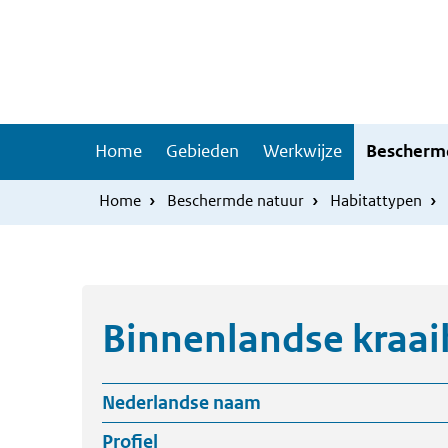
Overslaan
Skip
en
to
naar
main
de
navigation
inhoud
Hoofdnavigatie
Home
Gebieden
Werkwijze
Bescherm
gaan
Home
Beschermde natuur
Habitattypen
Binnenlandse kraai
Nederlandse naam
Profiel