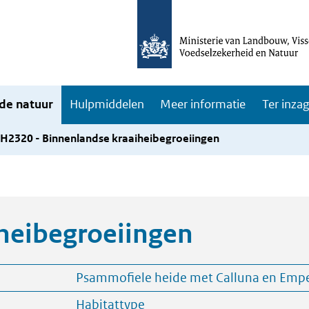
de natuur
Hulpmiddelen
Meer informatie
Ter inza
H2320 - Binnenlandse kraaiheibegroeiingen
heibegroeiingen
Psammofiele heide met Calluna en Emp
Habitattype