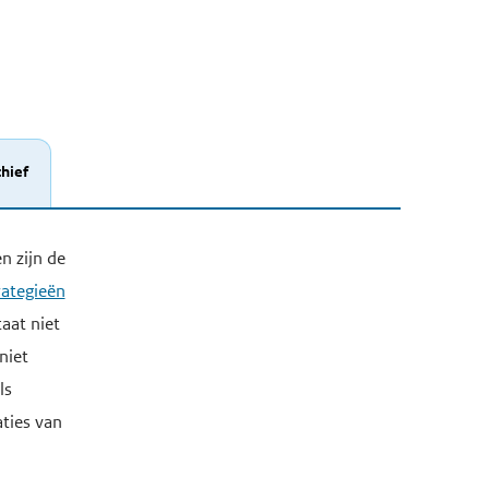
hief
n zijn de
rategieën
aat niet
niet
ls
ties van