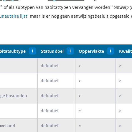
)
” of als subtypen van habitattypen vervangen worden “
ontwerp (
autaire lijst
, maar is er nog geen aanwijzingsbesluit opgesteld 
bitatsubtype
i
Status doel
i
Oppervlakte
i
Kwalit
definitief
>
>
definitief
>
>
oge bosranden
definitief
>
>
definitief
=
>
velland
definitief
=
>