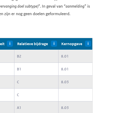
vervanging doel subtype)
”. In geval van “
aanmelding
” is
en zijn er nog geen doelen geformuleerd.
eit
i
Relatieve bijdrage
i
Kernopgave
i
B2
8.01
B1
8.01
C
8.03
C
A1
8.03