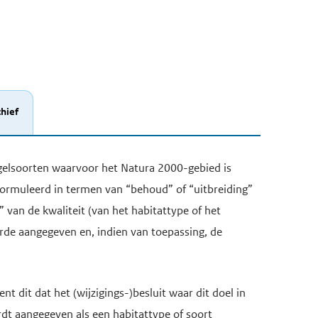
hief
vogelsoorten waarvoor het Natura 2000-gebied is
formuleerd in termen van “behoud” of “uitbreiding”
 van de kwaliteit (van het habitattype of het
aarde aangegeven en, indien van toepassing, de
ent dit dat het (wijzigings-)besluit waar dit doel in
rdt aangegeven als een habitattype of soort