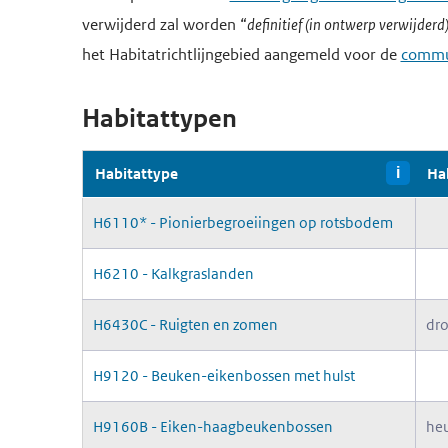
verwijderd zal worden “
definitief (in ontwerp verwijderd
het Habitatrichtlijngebied aangemeld voor de
commun
Habitattypen
Habitattype
i
Ha
H6110* - Pionierbegroeiingen op rotsbodem
H6210 - Kalkgraslanden
H6430C - Ruigten en zomen
dr
H9120 - Beuken-eikenbossen met hulst
H9160B - Eiken-haagbeukenbossen
heu