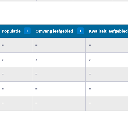
Populatie
i
Omvang leefgebied
i
Kwaliteit leefgebied
=
=
=
>
>
>
=
=
=
=
=
=
=
=
=