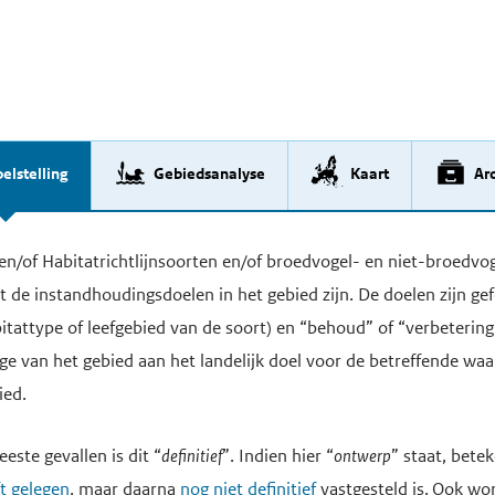
elstelling
Gebiedsanalyse
Kaart
Arc
n en/of Habitatrichtlijnsoorten en/of broedvogel- en niet-broed
de instandhoudingsdoelen in het gebied zijn. De doelen zijn ge
attype of leefgebied van de soort) en “behoud” of “verbetering”
rage van het gebied aan het landelijk doel voor de betreffende w
ied.
este gevallen is dit “
definitief
”. Indien hier “
ontwerp
” staat, betek
ft gelegen
, maar daarna
nog niet definitief
vastgesteld is. Ook wo