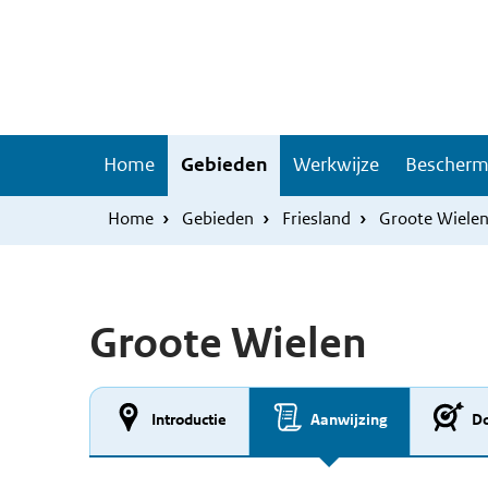
Overslaan
Skip
en
to
naar
main
de
navigation
inhoud
Hoofdnavigatie
Home
Gebieden
Werkwijze
Bescherm
gaan
Home
Gebieden
Friesland
Groote Wiele
Groote Wielen
Introductie
Aanwijzing
Do