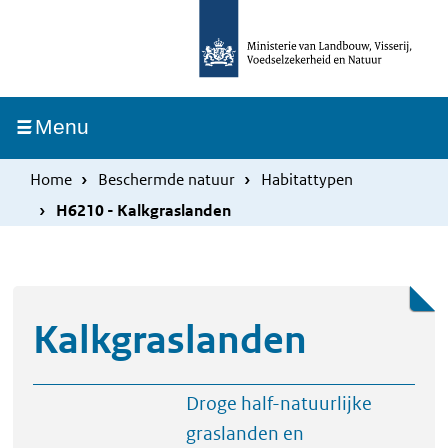
Overslaan
Skip
en
to
naar
main
de
navigation
Ingeklapt
Menu
inhoud
gaan
Home
Beschermde natuur
Habitattypen
H6210 - Kalkgraslanden
Kalkgraslanden
Droge half-natuurlijke
graslanden en