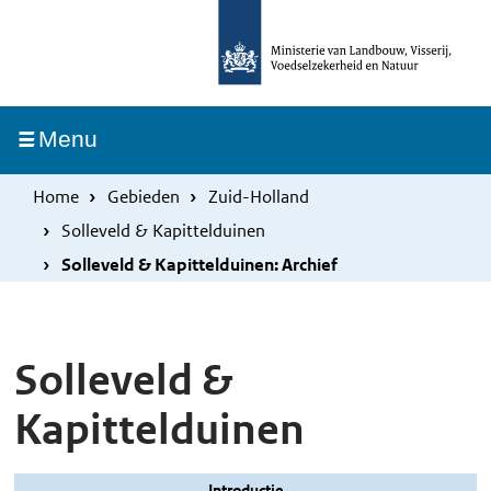
Overslaan
Skip
en
to
naar
main
de
navigation
Ingeklapt
Menu
inhoud
gaan
Home
Gebieden
Zuid-Holland
Solleveld & Kapittelduinen
Solleveld & Kapittelduinen: Archief
Solleveld &
Kapittelduinen
Introductie