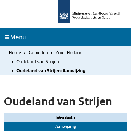
Overslaan
Skip
en
to
naar
main
de
navigation
Ingeklapt
Menu
inhoud
gaan
Home
Gebieden
Zuid-Holland
Oudeland van Strijen
Oudeland van Strijen: Aanwijzing
Oudeland van Strijen
Introductie
Aanwijzing