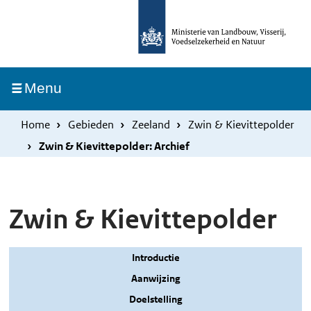
Overslaan
Skip
en
to
naar
main
de
navigation
Ingeklapt
Menu
inhoud
gaan
Home
Gebieden
Zeeland
Zwin & Kievittepolder
Zwin & Kievittepolder: Archief
Zwin & Kievittepolder
Introductie
Aanwijzing
Doelstelling