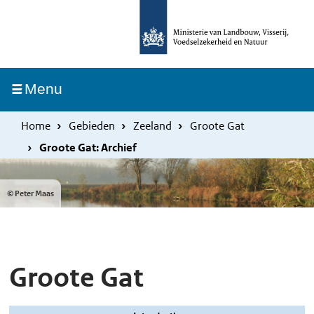
Overslaan
Skip
en
to
naar
main
de
navigation
Ingeklapt
Menu
inhoud
gaan
Home
Gebieden
Zeeland
Groote Gat
Groote Gat: Archief
© Peter Maas
Groote Gat