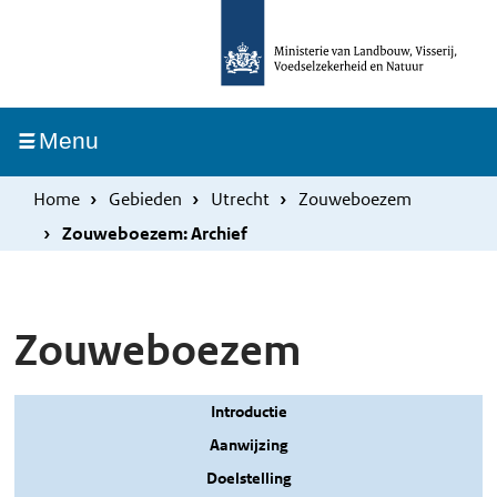
Overslaan
Skip
en
to
naar
main
de
navigation
Ingeklapt
Menu
inhoud
gaan
Home
Gebieden
Utrecht
Zouweboezem
Zouweboezem: Archief
Zouweboezem
Introductie
Aanwijzing
Doelstelling