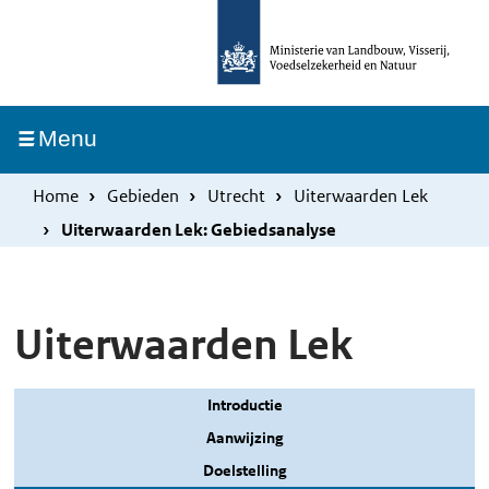
Overslaan
Skip
en
to
naar
main
de
navigation
Ingeklapt
Menu
inhoud
gaan
Home
Gebieden
Utrecht
Uiterwaarden Lek
Uiterwaarden Lek: Gebiedsanalyse
Uiterwaarden Lek
Introductie
Aanwijzing
Doelstelling