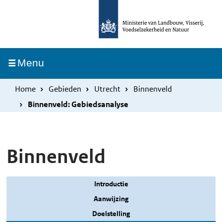
Overslaan
Skip
en
to
naar
main
de
navigation
Ingeklapt
Menu
inhoud
gaan
Home
Gebieden
Utrecht
Binnenveld
Binnenveld: Gebiedsanalyse
Binnenveld
Introductie
Aanwijzing
Doelstelling