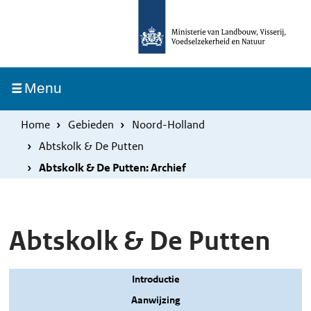
Overslaan
Skip
en
to
naar
main
de
navigation
Ingeklapt
Menu
inhoud
gaan
Home
Gebieden
Noord-Holland
Abtskolk & De Putten
Abtskolk & De Putten: Archief
Abtskolk & De Putten
Introductie
Aanwijzing