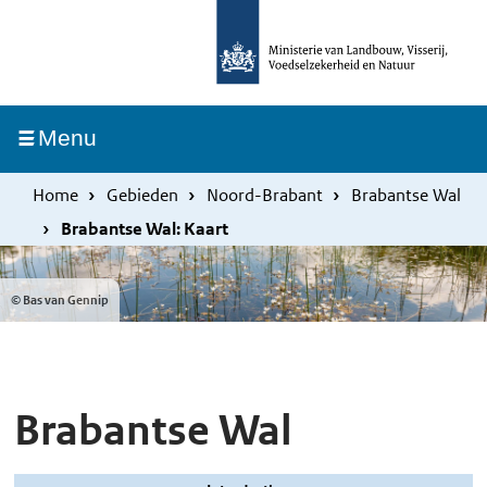
Overslaan
Skip
en
to
naar
main
de
navigation
Ingeklapt
Menu
inhoud
gaan
Home
Gebieden
Noord-Brabant
Brabantse Wal
Brabantse Wal: Kaart
© Bas van Gennip
Brabantse Wal