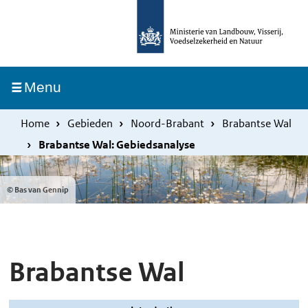
Overslaan
Skip
en
to
naar
main
de
navigation
Ingeklapt
Menu
inhoud
gaan
Home
Gebieden
Noord-Brabant
Brabantse Wal
Brabantse Wal: Gebiedsanalyse
© Bas van Gennip
Brabantse Wal