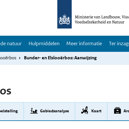
de natuur
Hulpmiddelen
Meer informatie
Ter inzag
looërbos
Bunder- en Elslooërbos: Aanwijzing
bos
elstelling
Gebiedsanalyse
Kaart
Arc