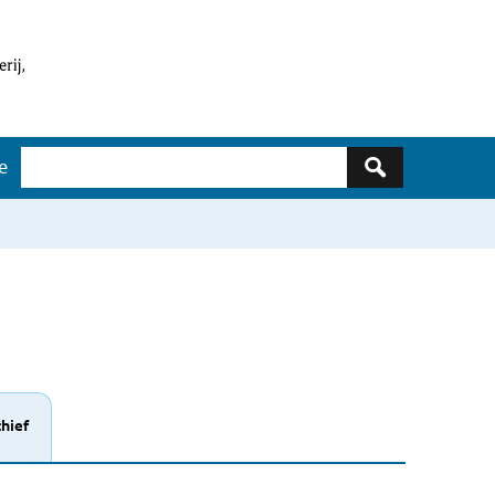
Zoeken
e
hief