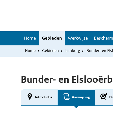
Overslaan
Skip
en
to
naar
main
de
navigation
inhoud
Hoofdnavigatie
Home
Gebieden
Werkwijze
Bescherm
gaan
Home
Gebieden
Limburg
Bunder- en Els
Bunder- en Elslooër
Introductie
Aanwijzing
Do