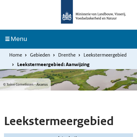
Overslaan
Skip
en
to
naar
main
de
navigation
Ingeklapt
Menu
inhoud
gaan
Home
Gebieden
Drenthe
Leekstermeergebied
Leekstermeergebied: Aanwijzing
© Toine Cornelissen - Aicarus
Leekstermeergebied