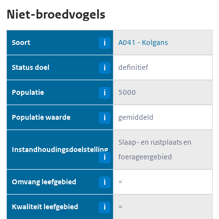
Niet-broedvogels
Soort
A041 - Kolgans
i
Status doel
definitief
i
Populatie
5000
i
Populatie waarde
gemiddeld
i
Slaap- en rustplaats en
Instandhoudingsdoelstelling
foerageergebied
i
Omvang leefgebied
=
i
Kwaliteit leefgebied
=
i