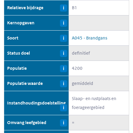
Relatieve bijdrage
B1
i
Kernopgaven
i
Soort
A045 - Brandgans
i
Status doel
definitief
i
Populatie
4200
i
Populatie waarde
gemiddeld
i
Slaap- en rustplaats en
Instandhoudingsdoelstelling
foerageergebied
i
Omvang leefgebied
=
i