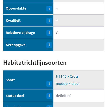
Oppervlakte
=
i
Kwaliteit
=
i
Relatieve bijdrage
C
i
Kernopgave
i
Habitatrichtlijnsoorten
H1145 - Grote
Soort
modderkruiper
i
Status doel
definitief
i