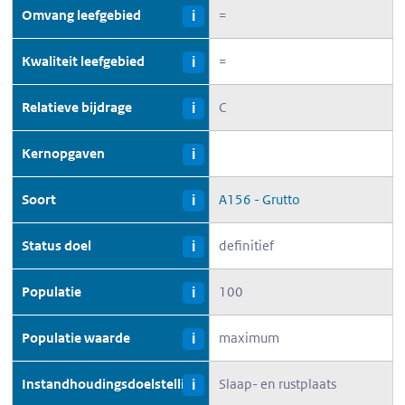
Omvang leefgebied
=
i
Kwaliteit leefgebied
=
i
Relatieve bijdrage
C
i
Kernopgaven
i
Soort
A156 - Grutto
i
Status doel
definitief
i
Populatie
100
i
Populatie waarde
maximum
i
Instandhoudingsdoelstelling
Slaap- en rustplaats
i