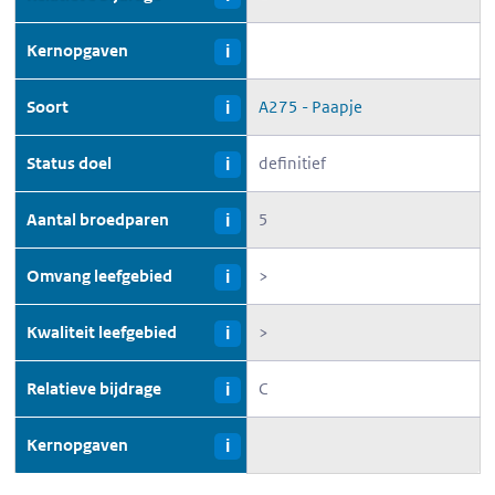
Kernopgaven
i
Soort
A275 - Paapje
i
Status doel
definitief
i
Aantal broedparen
5
i
Omvang leefgebied
>
i
Kwaliteit leefgebied
>
i
Relatieve bijdrage
C
i
Kernopgaven
i