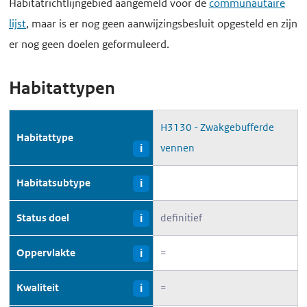
Habitatrichtlijngebied aangemeld voor de
communautaire
lijst
, maar is er nog geen aanwijzingsbesluit opgesteld en zijn
er nog geen doelen geformuleerd.
Habitattypen
H3130 - Zwakgebufferde
Habitattype
vennen
i
Habitatsubtype
i
Status doel
definitief
i
Oppervlakte
=
i
Kwaliteit
=
i