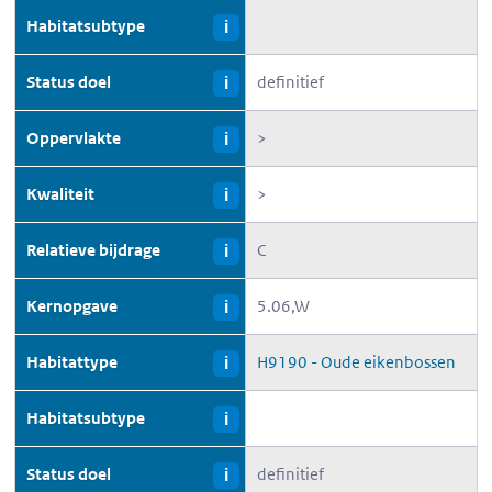
Habitatsubtype
i
Status doel
definitief
i
Oppervlakte
>
i
Kwaliteit
>
i
Relatieve bijdrage
C
i
Kernopgave
5.06,W
i
Habitattype
H9190 - Oude eikenbossen
i
Habitatsubtype
i
Status doel
definitief
i