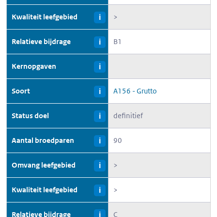
Kwaliteit leefgebied
>
i
Relatieve bijdrage
B1
i
Kernopgaven
i
Soort
A156 - Grutto
i
Status doel
definitief
i
Aantal broedparen
90
i
Omvang leefgebied
>
i
Kwaliteit leefgebied
>
i
Relatieve bijdrage
C
i