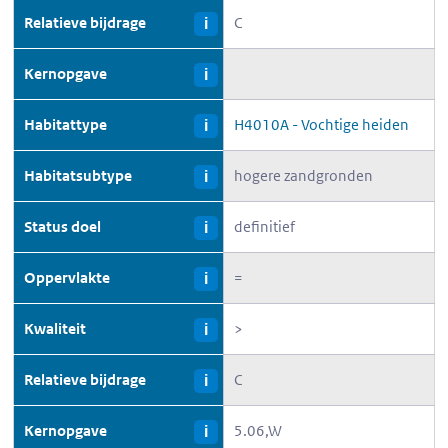
Relatieve bijdrage
C
i
Kernopgave
i
Habitattype
H4010A - Vochtige heiden
i
Habitatsubtype
hogere zandgronden
i
Status doel
definitief
i
Oppervlakte
=
i
Kwaliteit
>
i
Relatieve bijdrage
C
i
Kernopgave
5.06,W
i