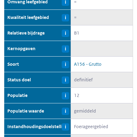
Omvang leefgebied
=
i
Kwaliteit leefgebied
=
i
Relatieve bijdrage
B1
i
Kernopgaven
i
Soort
A156 - Grutto
i
Status doel
definitief
i
Populatie
12
i
Populatie waarde
gemiddeld
i
Instandhoudingsdoelstelling
Foerageergebied
i