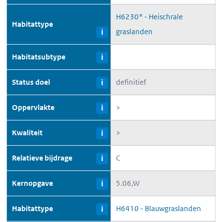
H6230* - Heischrale
Habitattype
graslanden
i
Habitatsubtype
i
Status doel
definitief
i
Oppervlakte
>
i
Kwaliteit
>
i
Relatieve bijdrage
C
i
Kernopgave
5.06,W
i
Habitattype
H6410 - Blauwgraslanden
i