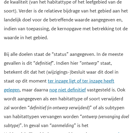
de kwaliteit (van het habitattype of het leefgebied van de
soort). Verder is de relatieve bijdrage van het gebied aan het
landelijk doel voor de betreffende waarde aangegeven en,
indien van toepassing, de kernopgave met betrekking tot de
waarde in het gebied.
Bij alle doelen staat de “status” aangegeven. In de meeste
gevallen is dit “
definitief
”. Indien hier “
ontwerp
” staat,
betekent dit dat het (wijzigings-)besluit waar dit doel in
staat op dit moment
ter inzage ligt of ter inzage heeft
gelegen
, maar daarna
nog niet definitief
vastgesteld is. Ook
wordt aangegeven als een habitattype of soort verwijderd
zal worden “
definitief (in ontwerp verwijderd)
” of als subtypen
van habitattypen vervangen worden “
ontwerp (vervanging doel
subtype)
”. In geval van “
aanmelding
” is het