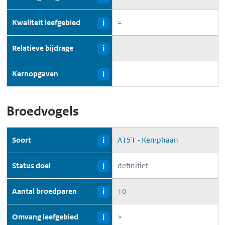
Kwaliteit leefgebied
=
i
Relatieve bijdrage
i
Kernopgaven
i
Broedvogels
Soort
A151 - Kemphaan
i
Status doel
definitief
i
Aantal broedparen
10
i
Omvang leefgebied
>
i