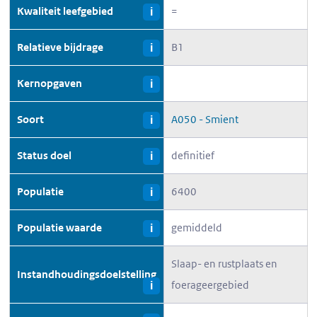
Kwaliteit leefgebied
=
i
Relatieve bijdrage
B1
i
Kernopgaven
i
Soort
A050 - Smient
i
Status doel
definitief
i
Populatie
6400
i
Populatie waarde
gemiddeld
i
Slaap- en rustplaats en
Instandhoudingsdoelstelling
foerageergebied
i