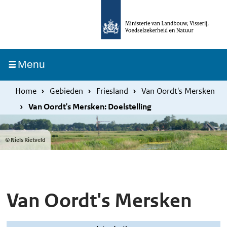
Overslaan
Skip
en
to
naar
main
de
navigation
Ingeklapt
Menu
inhoud
gaan
Home
Gebieden
Friesland
Van Oordt's Mersken
Van Oordt's Mersken: Doelstelling
© Niels Rietveld
Van Oordt's Mersken