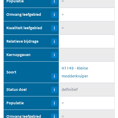
Populatie
=
i
Omvang leefgebied
=
i
Kwaliteit leefgebied
=
i
Relatieve bijdrage
i
Kernopgaven
i
H1149 - Kleine
Soort
modderkruiper
i
Status doel
definitief
i
Populatie
=
i
Omvang leefgebied
=
i