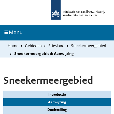
Overslaan
Skip
en
to
naar
main
de
navigation
Ingeklapt
Menu
inhoud
gaan
Home
Gebieden
Friesland
Sneekermeergebied
Sneekermeergebied: Aanwijzing
Sneekermeergebied
Introductie
Aanwijzing
Doelstelling