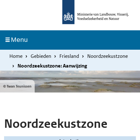
Overslaan
Skip
en
to
naar
main
de
navigation
Ingeklapt
Menu
inhoud
gaan
Home
Gebieden
Friesland
Noordzeekustzone
Noordzeekustzone: Aanwijzing
© Twan Teunissen
Noordzeekustzone