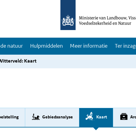
de natuur
Hulpmiddelen
Meer informatie
Ter inzag
itterveld: Kaart
elstelling
Gebiedsanalyse
Kaart
Arc