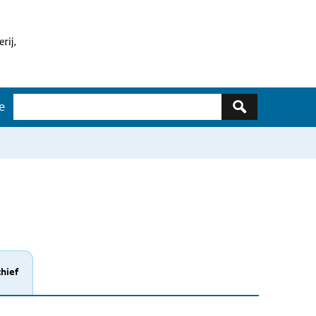
Zoeken
e
hief