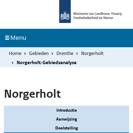
Overslaan
Skip
en
to
naar
main
de
navigation
Ingeklapt
Menu
inhoud
gaan
Home
Gebieden
Drenthe
Norgerholt
Norgerholt: Gebiedsanalyse
Norgerholt
Introductie
Aanwijzing
Doelstelling