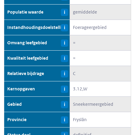
Populatie waarde
gemiddelde
i
Instandhoudingsdoelstelling
Foerageergebied
i
Omvang leefgebied
=
i
Kwaliteit leefgebied
=
i
Relatieve bijdrage
C
i
Kernopgaven
3.12,W
i
Gebied
Sneekermeergebied
i
Provincie
Fryslân
i
Status doel
definitief