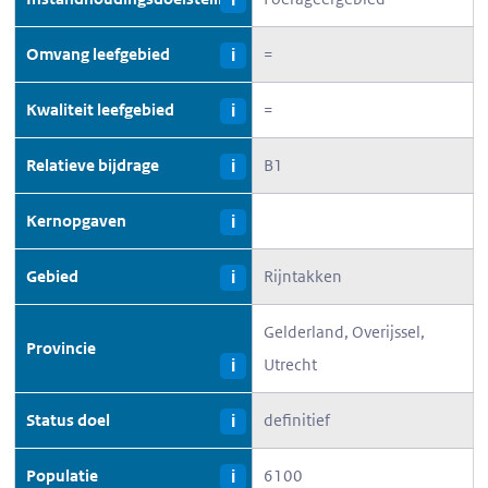
Omvang leefgebied
=
i
Kwaliteit leefgebied
=
i
Relatieve bijdrage
B1
i
Kernopgaven
i
Gebied
Rijntakken
i
Gelderland, Overijssel,
Provincie
Utrecht
i
Status doel
definitief
i
Populatie
6100
i