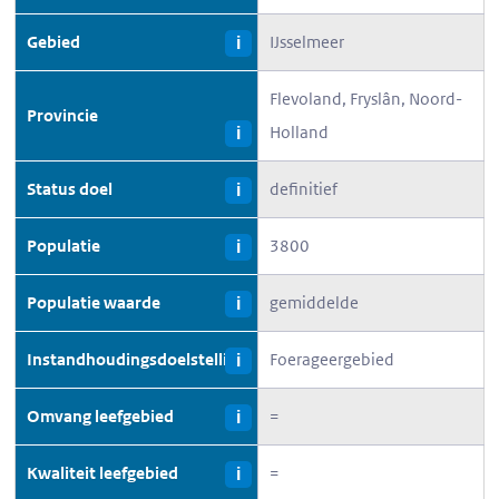
Gebied
IJsselmeer
i
Flevoland, Fryslân, Noord-
Provincie
Holland
i
Status doel
definitief
i
Populatie
3800
i
Populatie waarde
gemiddelde
i
Instandhoudingsdoelstelling
Foerageergebied
i
Omvang leefgebied
=
i
Kwaliteit leefgebied
=
i