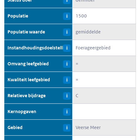
i
Populatie
1500
i
Populatie waarde
gemiddelde
i
Instandhoudingsdoelstelling
Foerageergebied
i
Omvang leefgebied
=
i
Kwaliteit leefgebied
=
i
Relatieve bijdrage
C
i
Kernopgaven
i
Gebied
Veerse Meer
i