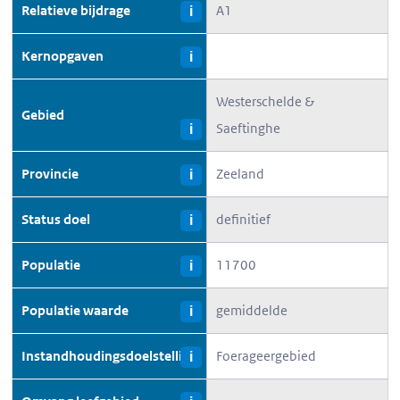
Relatieve bijdrage
A1
i
Kernopgaven
i
Westerschelde &
Gebied
Saeftinghe
i
Provincie
Zeeland
i
Status doel
definitief
i
Populatie
11700
i
Populatie waarde
gemiddelde
i
Instandhoudingsdoelstelling
Foerageergebied
i