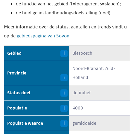
de functie van het gebied (f=foerageren, s=slapen);
de huidige instandhoudingsdoelstelling (doel).
Meer informatie over de status, aantallen en trends vindt u
op de
gebiedspagina van Sovon
.
Gebied
Biesbosch
i
Noord-Brabant, Zuid-
Provincie
Holland
i
Status doel
definitief
i
Populatie
4000
i
Populatie waarde
gemiddelde
i