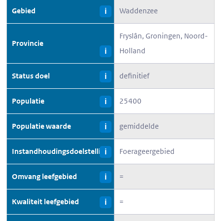
Gebied
Waddenzee
i
Fryslân, Groningen, Noord-
Provincie
Holland
i
Status doel
definitief
i
Populatie
25400
i
Populatie waarde
gemiddelde
i
Instandhoudingsdoelstelling
Foerageergebied
i
Omvang leefgebied
=
i
Kwaliteit leefgebied
=
i