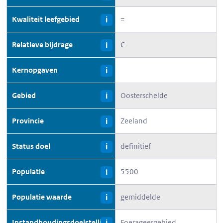
Kwaliteit leefgebied
=
i
Relatieve bijdrage
C
i
Kernopgaven
i
Gebied
Oosterschelde
i
Provincie
Zeeland
i
Status doel
definitief
i
Populatie
5500
i
Populatie waarde
gemiddelde
i
Instandhoudingsdoelstelling
Foerageergebied
i