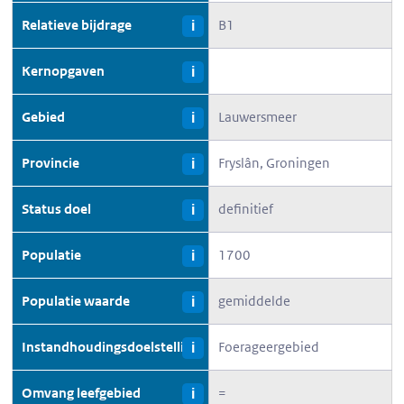
Relatieve bijdrage
B1
i
Kernopgaven
i
Gebied
Lauwersmeer
i
Provincie
Fryslân, Groningen
i
Status doel
definitief
i
Populatie
1700
i
Populatie waarde
gemiddelde
i
Instandhoudingsdoelstelling
Foerageergebied
i
Omvang leefgebied
=
i