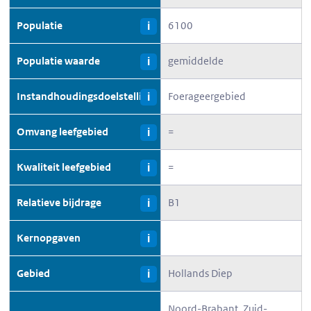
Populatie
6100
i
Populatie waarde
gemiddelde
i
Instandhoudingsdoelstelling
Foerageergebied
i
Omvang leefgebied
=
i
Kwaliteit leefgebied
=
i
Relatieve bijdrage
B1
i
Kernopgaven
i
Gebied
Hollands Diep
i
Noord-Brabant, Zuid-