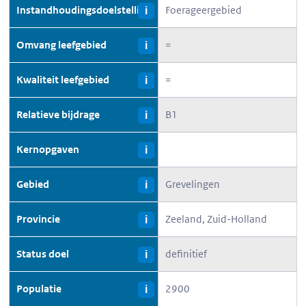
Instandhoudingsdoelstelling
Foerageergebied
i
Omvang leefgebied
=
i
Kwaliteit leefgebied
=
i
Relatieve bijdrage
B1
i
Kernopgaven
i
Gebied
Grevelingen
i
Provincie
Zeeland, Zuid-Holland
i
Status doel
definitief
i
Populatie
2900
i