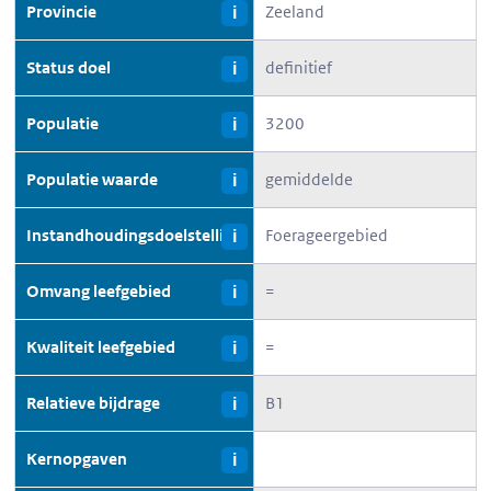
Provincie
Zeeland
i
Status doel
definitief
i
Populatie
3200
i
Populatie waarde
gemiddelde
i
Instandhoudingsdoelstelling
Foerageergebied
i
Omvang leefgebied
=
i
Kwaliteit leefgebied
=
i
Relatieve bijdrage
B1
i
Kernopgaven
i