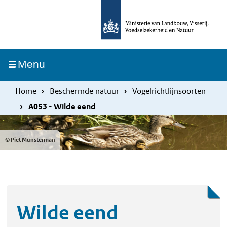
Overslaan
Skip
en
to
naar
main
de
navigation
Ingeklapt
Menu
inhoud
gaan
Home
Beschermde natuur
Vogelrichtlijnsoorten
A053 - Wilde eend
© Piet Munsterman
Wilde eend