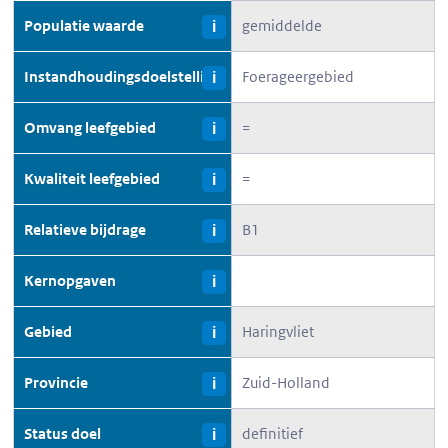
Populatie waarde
gemiddelde
i
Instandhoudingsdoelstelling
Foerageergebied
i
Omvang leefgebied
=
i
Kwaliteit leefgebied
=
i
Relatieve bijdrage
B1
i
Kernopgaven
i
Gebied
Haringvliet
i
Provincie
Zuid-Holland
i
Status doel
definitief
i