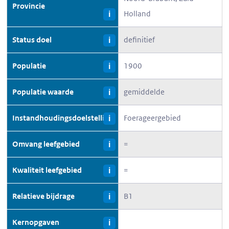
Provincie
Holland
i
Status doel
definitief
i
Populatie
1900
i
Populatie waarde
gemiddelde
i
Instandhoudingsdoelstelling
Foerageergebied
i
Omvang leefgebied
=
i
Kwaliteit leefgebied
=
i
Relatieve bijdrage
B1
i
Kernopgaven
i