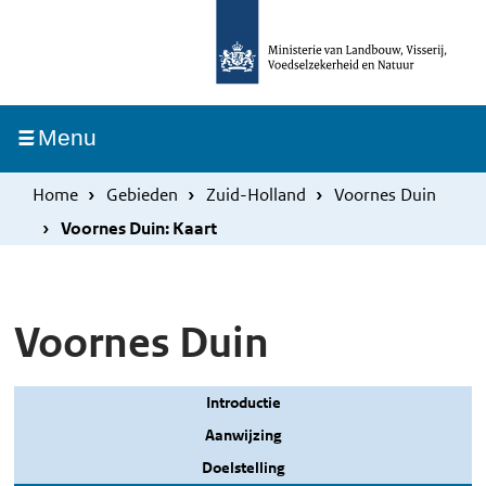
Overslaan
Skip
en
to
naar
main
de
navigation
Ingeklapt
Menu
inhoud
gaan
Home
Gebieden
Zuid-Holland
Voornes Duin
Voornes Duin: Kaart
Voornes Duin
Introductie
Aanwijzing
Doelstelling