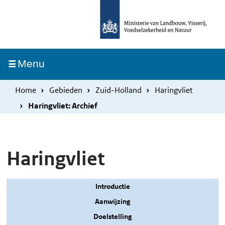
Overslaan
Skip
en
to
naar
main
de
navigation
Ingeklapt
Menu
inhoud
gaan
Home
Gebieden
Zuid-Holland
Haringvliet
Haringvliet: Archief
Haringvliet
Introductie
Aanwijzing
Doelstelling