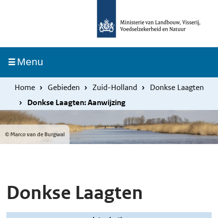
Overslaan
Skip
en
to
naar
main
de
navigation
Ingeklapt
Menu
inhoud
gaan
Home
Gebieden
Zuid-Holland
Donkse Laagten
Donkse Laagten: Aanwijzing
© Marco van de Burgwal
Donkse Laagten