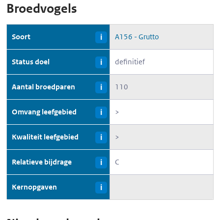
Broedvogels
Soort
A156 - Grutto
i
Status doel
definitief
i
Aantal broedparen
110
i
Omvang leefgebied
>
i
Kwaliteit leefgebied
>
i
Relatieve bijdrage
C
i
Kernopgaven
i