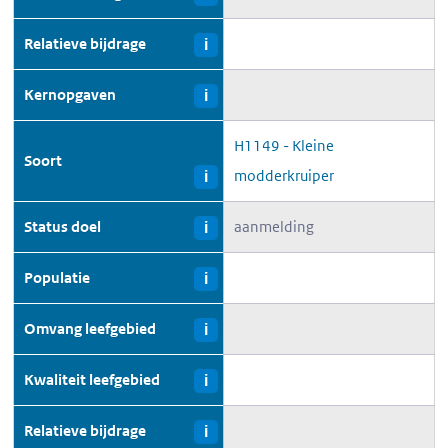
Relatieve bijdrage
i
Kernopgaven
i
H1149 - Kleine
Soort
modderkruiper
i
Status doel
aanmelding
i
Populatie
i
Omvang leefgebied
i
Kwaliteit leefgebied
i
Relatieve bijdrage
i