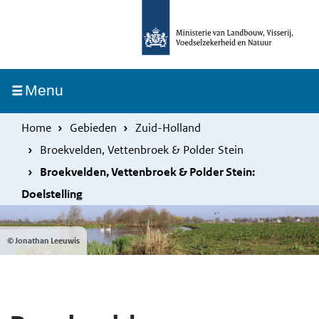
Overslaan
Skip
en
to
naar
main
de
navigation
Ingeklapt
Menu
inhoud
gaan
Home
Gebieden
Zuid-Holland
Broekvelden, Vettenbroek & Polder Stein
Broekvelden, Vettenbroek & Polder Stein:
Doelstelling
© Jonathan Leeuwis