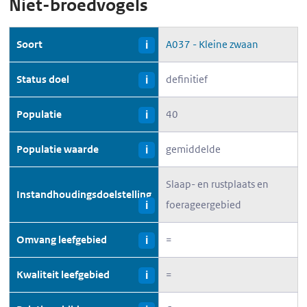
Niet-broedvogels
Soort
A037 - Kleine zwaan
i
Status doel
definitief
i
Populatie
40
i
Populatie waarde
gemiddelde
i
Slaap- en rustplaats en
Instandhoudingsdoelstelling
foerageergebied
i
Omvang leefgebied
=
i
Kwaliteit leefgebied
=
i