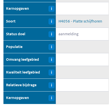
Kernopgaven
i
Soort
H4056 - Platte schijfhoren
i
Status doel
aanmelding
i
Populatie
i
Omvang leefgebied
i
Kwaliteit leefgebied
i
Relatieve bijdrage
i
Kernopgaven
i