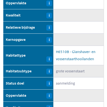
Oppervlakte
i
Kwaliteit
i
Relatieve bijdrage
i
Kernopgave
i
H6510B - Glanshaver- en
Habitattype
vossenstaarthooilanden
i
Habitatsubtype
grote vossenstaart
i
Status doel
aanmelding
i
Oppervlakte
i