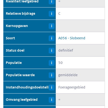
Kwaliteit leefgebied
=
i
Relatieve bijdrage
C
i
Kernopgaven
i
Soort
A056 - Slobeend
i
Status doel
definitief
i
Populatie
50
i
Populatie waarde
gemiddelde
i
Instandhoudingsdoelstelling
Foerageergebied
i
Omvang leefgebied
=
i