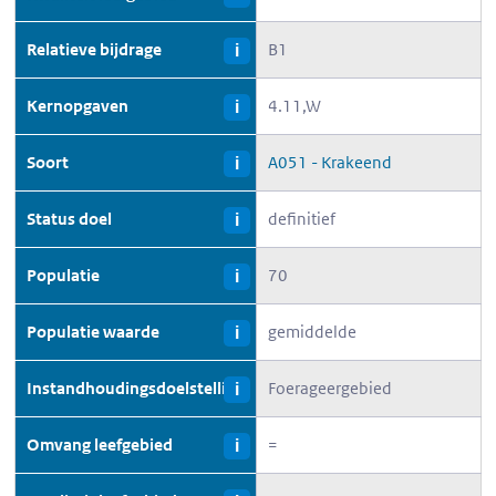
Relatieve bijdrage
B1
i
Kernopgaven
4.11,W
i
Soort
A051 - Krakeend
i
Status doel
definitief
i
Populatie
70
i
Populatie waarde
gemiddelde
i
Instandhoudingsdoelstelling
Foerageergebied
i
Omvang leefgebied
=
i