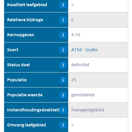
Kwaliteit leefgebied
=
i
Relatieve bijdrage
C
i
Kernopgaven
4.16
i
Soort
A156 - Grutto
i
Status doel
definitief
i
Populatie
25
i
Populatie waarde
gemiddelde
i
Instandhoudingsdoelstelling
Foerageergebied
i
Omvang leefgebied
=
i