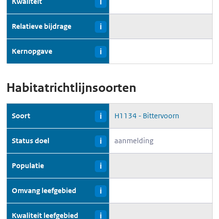
Kwaliteit
i
Relatieve bijdrage
i
Kernopgave
i
Habitatrichtlijnsoorten
Soort
H1134 - Bittervoorn
i
Status doel
aanmelding
i
Populatie
i
Omvang leefgebied
i
Kwaliteit leefgebied
i