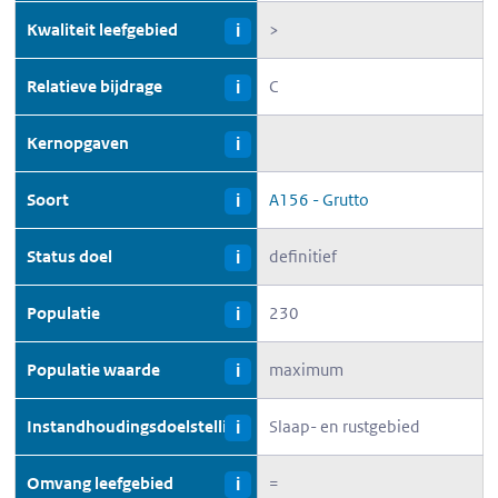
Kwaliteit leefgebied
>
i
Relatieve bijdrage
C
i
Kernopgaven
i
Soort
A156 - Grutto
i
Status doel
definitief
i
Populatie
230
i
Populatie waarde
maximum
i
Instandhoudingsdoelstelling
Slaap- en rustgebied
i
Omvang leefgebied
=
i