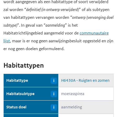
wordt aangegeven als een habitattype of soort verwijderd
zal worden “
definitief (in ontwerp verwijderd)
” of als subtypen
van habitattypen vervangen worden “
ontwerp (vervanging doel
subtype)
”. In geval van “
aanmelding
” is het
Habitatrichtlijngebied aangemeld voor de
communautaire
lijst
, maar is er nog geen aanwijzingsbesluit opgesteld en zijn
er nog geen doelen geformuleerd.
Habitattypen
Habitattype
H6430A - Ruigten en zomen
i
Habitatsubtype
moerasspirea
i
Status doel
aanmelding
i