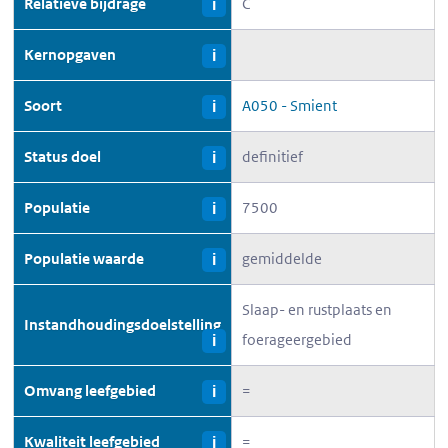
Relatieve bijdrage
C
i
Kernopgaven
i
Soort
A050 - Smient
i
Status doel
definitief
i
Populatie
7500
i
Populatie waarde
gemiddelde
i
Slaap- en rustplaats en
Instandhoudingsdoelstelling
foerageergebied
i
Omvang leefgebied
=
i
Kwaliteit leefgebied
=
i