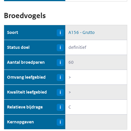
Broedvogels
Soort
A156 - Grutto
i
Status doel
definitief
i
Aantal broedparen
60
i
Omvang leefgebied
>
i
Kwaliteit leefgebied
>
i
Relatieve bijdrage
C
i
Kernopgaven
i