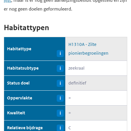
lijst
, maar is er nog geen aanwijzingsbesluit opgesteld en zijn
er nog geen doelen geformuleerd.
Habitattypen
H1310A - Zilte
Habitattype
pionierbegroeiingen
i
Habitatsubtype
zeekraal
i
Status doel
definitief
i
Oppervlakte
=
i
Kwaliteit
=
i
Relatieve bijdrage
C
i