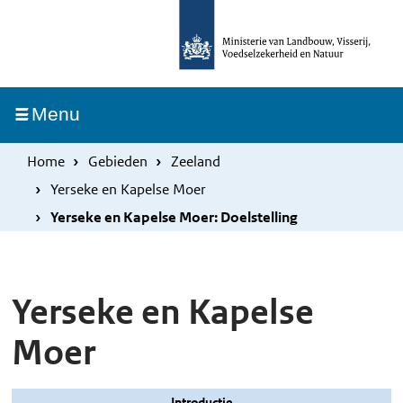
Overslaan
Skip
en
to
naar
main
de
navigation
Ingeklapt
Menu
inhoud
gaan
Home
Gebieden
Zeeland
Yerseke en Kapelse Moer
Yerseke en Kapelse Moer: Doelstelling
Yerseke en Kapelse
Moer
Introductie