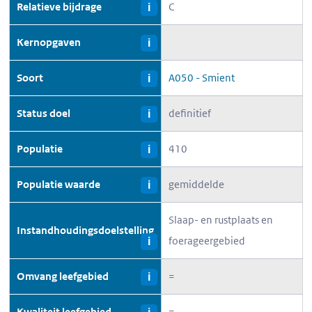
Relatieve bijdrage
C
i
Kernopgaven
i
Soort
A050 - Smient
i
Status doel
definitief
i
Populatie
410
i
Populatie waarde
gemiddelde
i
Slaap- en rustplaats en
Instandhoudingsdoelstelling
foerageergebied
i
Omvang leefgebied
=
i
Kwaliteit leefgebied
=