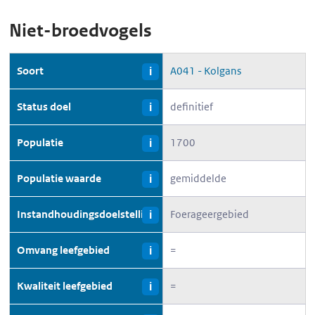
Niet-broedvogels
Soort
A041 - Kolgans
i
Status doel
definitief
i
Populatie
1700
i
Populatie waarde
gemiddelde
i
Instandhoudingsdoelstelling
Foerageergebied
i
Omvang leefgebied
=
i
Kwaliteit leefgebied
=
i