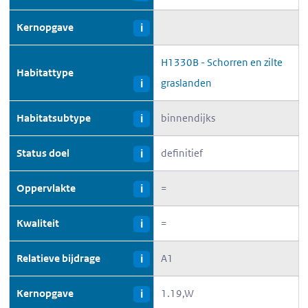
Kernopgave
i
H1330B - Schorren en zilte
Habitattype
graslanden
i
Habitatsubtype
binnendijks
i
Status doel
definitief
i
Oppervlakte
=
i
Kwaliteit
=
i
Relatieve bijdrage
A1
i
Kernopgave
1.19,W
i