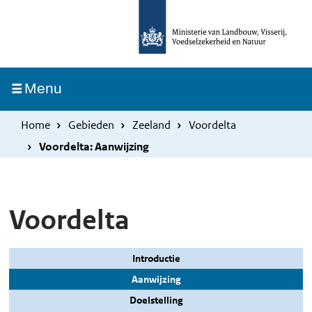
Overslaan
Skip
en
to
naar
main
de
navigation
Ingeklapt
Menu
inhoud
gaan
Home
Gebieden
Zeeland
Voordelta
Voordelta: Aanwijzing
Voordelta
Introductie
Aanwijzing
Doelstelling