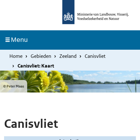
Overslaan
Skip
en
to
naar
main
de
navigation
Ingeklapt
Menu
inhoud
gaan
Home
Gebieden
Zeeland
Canisvliet
Canisvliet: Kaart
© Peter Maas
Canisvliet