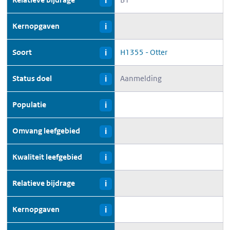
i
Kernopgaven
i
Soort
H1355 - Otter
i
Status doel
Aanmelding
i
Populatie
i
Omvang leefgebied
i
Kwaliteit leefgebied
i
Relatieve bijdrage
i
Kernopgaven
i