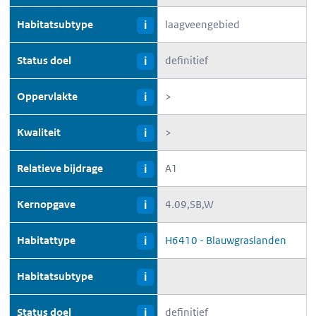
Habitatsubtype
laagveengebied
i
Status doel
definitief
i
Oppervlakte
>
i
Kwaliteit
>
i
Relatieve bijdrage
A1
i
Kernopgave
4.09,SB,W
i
Habitattype
H6410 - Blauwgraslanden
i
Habitatsubtype
i
Status doel
definitief
i