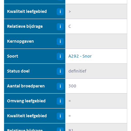
Kwaliteit leefgebied
>
i
Relatieve bijdrage
C
i
Kernopgaven
i
Soort
A292 - Snor
i
Status doel
definitief
i
Aantal broedparen
300
i
Omvang leefgebied
=
i
Kwaliteit leefgebied
=
i
Relatieve bijdrage
B1
i