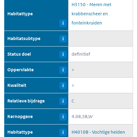
H3150 - Meren met
Habitattype
krabbenscheer en
fonteinkruiden
i
Habitatsubtype
i
Status doel
definitief
i
Oppervlakte
>
i
Kwaliteit
>
i
Relatieve bijdrage
C
i
Kernopgave
4.08,SB,W
i
Habitattype
H4010B - Vochtige heiden
i