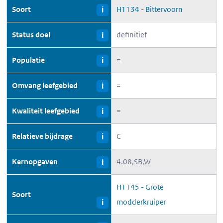
Soort
H1134 - Bittervoorn
i
Status doel
definitief
i
Populatie
=
i
Omvang leefgebied
=
i
Kwaliteit leefgebied
=
i
Relatieve bijdrage
C
i
Kernopgaven
4.08,SB,W
i
H1145 - Grote
Soort
modderkruiper
i