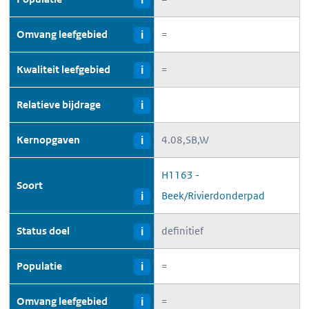
Omvang leefgebied
=
i
Kwaliteit leefgebied
=
i
Relatieve bijdrage
i
Kernopgaven
4.08,SB,W
i
H1163 -
Soort
Beek/Rivierdonderpad
i
Status doel
definitief
i
Populatie
=
i
Omvang leefgebied
=
i