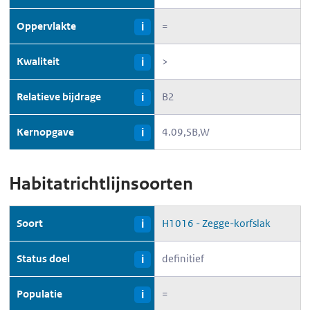
Oppervlakte
=
i
Kwaliteit
>
i
Relatieve bijdrage
B2
i
Kernopgave
4.09,SB,W
i
Habitatrichtlijnsoorten
Soort
H1016 - Zegge-korfslak
i
Status doel
definitief
i
Populatie
=
i