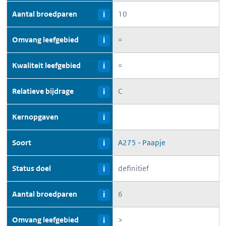
Aantal broedparen
10
i
Omvang leefgebied
=
i
Kwaliteit leefgebied
=
i
Relatieve bijdrage
C
i
Kernopgaven
i
Soort
A275 - Paapje
i
Status doel
definitief
i
Aantal broedparen
6
i
Omvang leefgebied
>
i