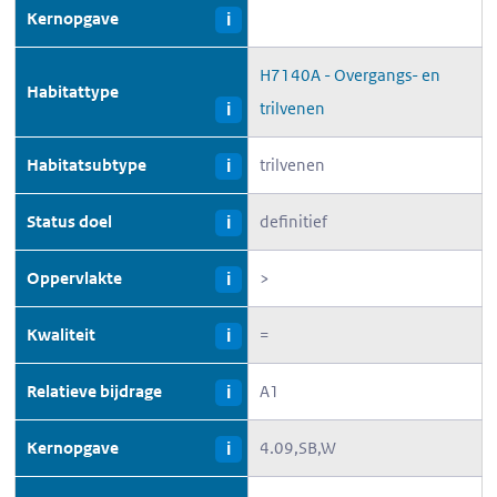
Kernopgave
i
H7140A - Overgangs- en
Habitattype
trilvenen
i
Habitatsubtype
trilvenen
i
Status doel
definitief
i
Oppervlakte
>
i
Kwaliteit
=
i
Relatieve bijdrage
A1
i
Kernopgave
4.09,SB,W
i