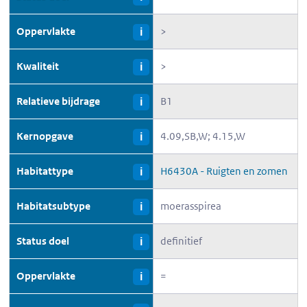
Oppervlakte
>
i
Kwaliteit
>
i
Relatieve bijdrage
B1
i
Kernopgave
4.09,SB,W; 4.15,W
i
Habitattype
H6430A - Ruigten en zomen
i
Habitatsubtype
moerasspirea
i
Status doel
definitief
i
Oppervlakte
=
i