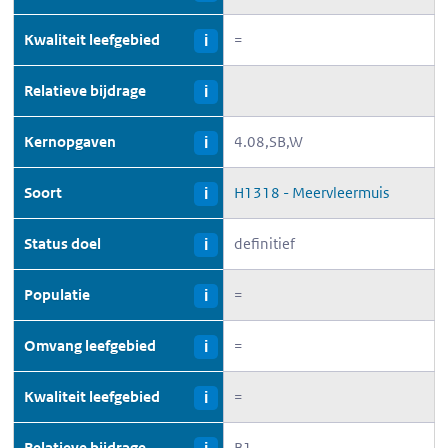
Kwaliteit leefgebied
=
i
Relatieve bijdrage
i
Kernopgaven
4.08,SB,W
i
Soort
H1318 - Meervleermuis
i
Status doel
definitief
i
Populatie
=
i
Omvang leefgebied
=
i
Kwaliteit leefgebied
=
i
Relatieve bijdrage
B1