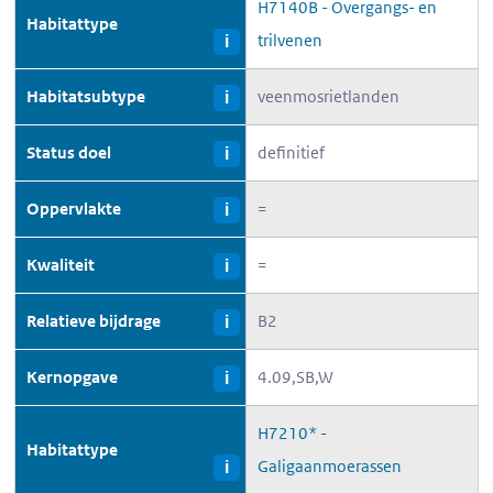
H7140B - Overgangs- en
Habitattype
trilvenen
i
Habitatsubtype
veenmosrietlanden
i
Status doel
definitief
i
Oppervlakte
=
i
Kwaliteit
=
i
Relatieve bijdrage
B2
i
Kernopgave
4.09,SB,W
i
H7210* -
Habitattype
Galigaanmoerassen
i