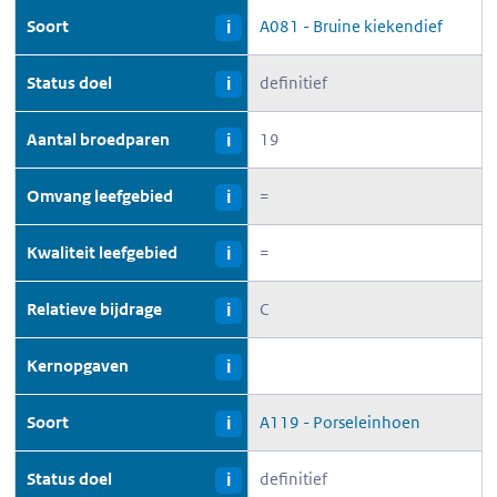
Soort
A081 - Bruine kiekendief
i
Status doel
definitief
i
Aantal broedparen
19
i
Omvang leefgebied
=
i
Kwaliteit leefgebied
=
i
Relatieve bijdrage
C
i
Kernopgaven
i
Soort
A119 - Porseleinhoen
i
Status doel
definitief
i