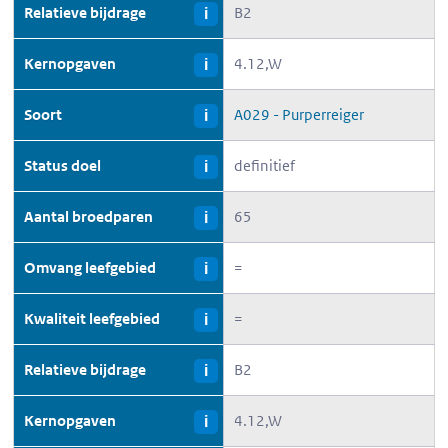
Relatieve bijdrage
B2
i
Kernopgaven
4.12,W
i
Soort
A029 - Purperreiger
i
Status doel
definitief
i
Aantal broedparen
65
i
Omvang leefgebied
=
i
Kwaliteit leefgebied
=
i
Relatieve bijdrage
B2
i
Kernopgaven
4.12,W
i