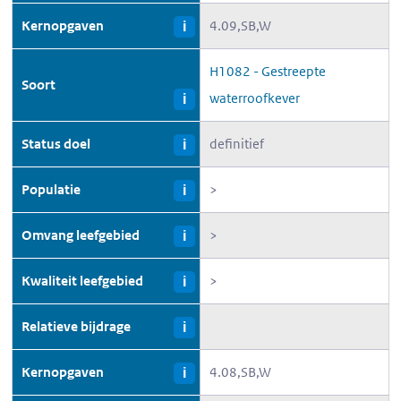
Kernopgaven
4.09,SB,W
i
H1082 - Gestreepte
Soort
waterroofkever
i
Status doel
definitief
i
Populatie
>
i
Omvang leefgebied
>
i
Kwaliteit leefgebied
>
i
Relatieve bijdrage
i
Kernopgaven
4.08,SB,W
i