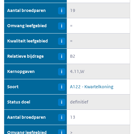
Aantal broedparen
19
i
Omvang leefgebied
=
i
Kwaliteit leefgebied
=
i
Relatieve bijdrage
B2
i
Kernopgaven
4.11,W
i
Soort
A122 - Kwartelkoning
i
Status doel
definitief
i
Aantal broedparen
13
i
Omvang leefgebied
>
i