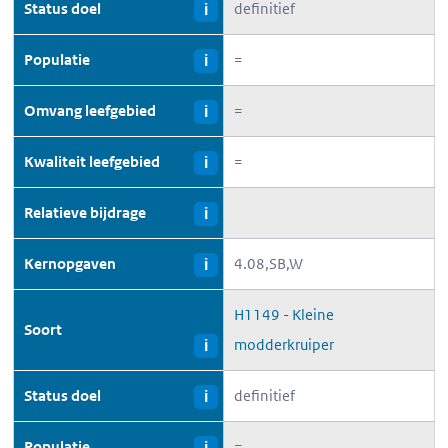
Status doel
definitief
i
Populatie
=
i
Omvang leefgebied
=
i
Kwaliteit leefgebied
=
i
Relatieve bijdrage
i
Kernopgaven
4.08,SB,W
i
H1149 - Kleine
Soort
modderkruiper
i
Status doel
definitief
i
Populatie
=
i