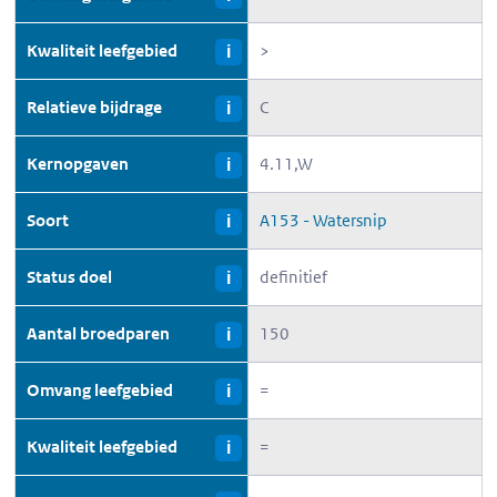
Kwaliteit leefgebied
>
i
Relatieve bijdrage
C
i
Kernopgaven
4.11,W
i
Soort
A153 - Watersnip
i
Status doel
definitief
i
Aantal broedparen
150
i
Omvang leefgebied
=
i
Kwaliteit leefgebied
=
i