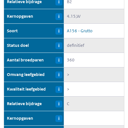
Relatieve bijdrage
B2
i
Kernopgaven
4.15,W
i
Soort
A156 - Grutto
i
Status doel
definitief
i
Aantal broedparen
360
i
Omvang leefgebied
>
i
Kwaliteit leefgebied
>
i
Relatieve bijdrage
C
i
Kernopgaven
i