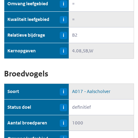
Omvang leefgebied
=
i
Kwaliteit leefgebied
=
i
Relatieve bijdrage
B2
i
Kernopgaven
4.08,SB,W
i
Broedvogels
Soort
A017 - Aalscholver
i
Status doel
definitief
i
Aantal broedparen
1000
i