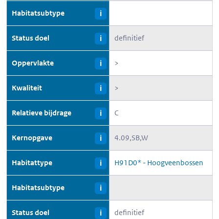
Habitatsubtype
i
Status doel
definitief
i
Oppervlakte
>
i
Kwaliteit
>
i
Relatieve bijdrage
C
i
Kernopgave
4.09,SB,W
i
Habitattype
H91D0* - Hoogveenbossen
i
Habitatsubtype
i
Status doel
definitief
i