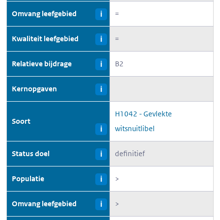
Omvang leefgebied
=
i
Kwaliteit leefgebied
=
i
Relatieve bijdrage
B2
i
Kernopgaven
i
H1042 - Gevlekte
Soort
witsnuitlibel
i
Status doel
definitief
i
Populatie
>
i
Omvang leefgebied
>
i