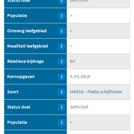
Status doel
definitief
i
Populatie
=
i
Omvang leefgebied
=
i
Kwaliteit leefgebied
=
i
Relatieve bijdrage
B2
i
Kernopgaven
4.09,SB,W
i
Soort
H4056 - Platte schijfhoren
i
Status doel
definitief
i
Populatie
=
i