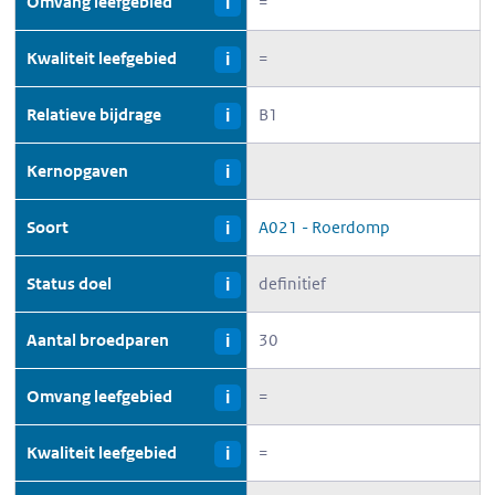
Omvang leefgebied
=
i
Kwaliteit leefgebied
=
i
Relatieve bijdrage
B1
i
Kernopgaven
i
Soort
A021 - Roerdomp
i
Status doel
definitief
i
Aantal broedparen
30
i
Omvang leefgebied
=
i
Kwaliteit leefgebied
=
i