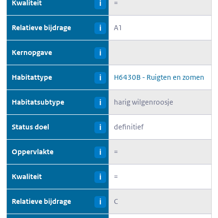
Kwaliteit
=
i
Relatieve bijdrage
A1
i
Kernopgave
i
Habitattype
H6430B - Ruigten en zomen
i
Habitatsubtype
harig wilgenroosje
i
Status doel
definitief
i
Oppervlakte
=
i
Kwaliteit
=
i
Relatieve bijdrage
C
i