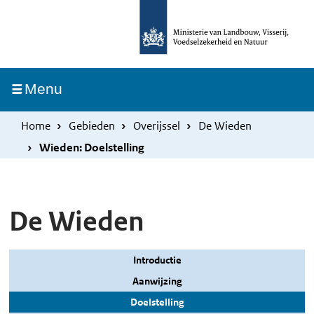
Overslaan
Skip
en
to
naar
main
de
navigation
Ingeklapt
Menu
inhoud
gaan
Home
Gebieden
Overijssel
De Wieden
Wieden: Doelstelling
De Wieden
Introductie
Aanwijzing
Doelstelling