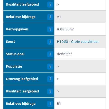
Kwaliteit leefgebied
>
i
Relatieve bijdrage
A1
i
Kernopgaven
4.08,SB,W
i
Soort
H1060 - Grote vuurvlinder
i
Status doel
definitief
i
Populatie
>
i
Omvang leefgebied
>
i
Kwaliteit leefgebied
>
i
Relatieve bijdrage
B1
i