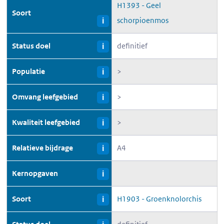
H1393 - Geel
Soort
schorpioenmos
i
Status doel
definitief
i
Populatie
>
i
Omvang leefgebied
>
i
Kwaliteit leefgebied
>
i
Relatieve bijdrage
A4
i
Kernopgaven
i
Soort
H1903 - Groenknolorchis
i