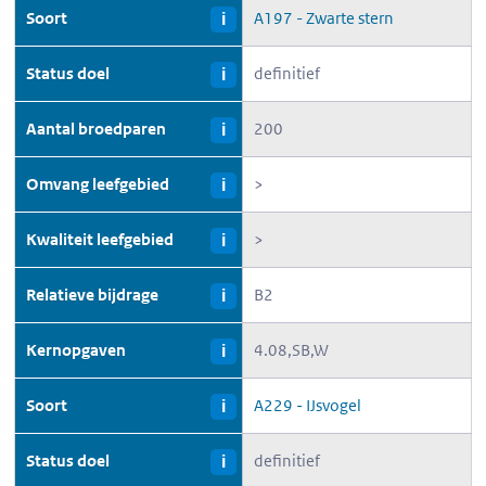
Soort
A197 - Zwarte stern
i
Status doel
definitief
i
Aantal broedparen
200
i
Omvang leefgebied
>
i
Kwaliteit leefgebied
>
i
Relatieve bijdrage
B2
i
Kernopgaven
4.08,SB,W
i
Soort
A229 - IJsvogel
i
Status doel
definitief
i