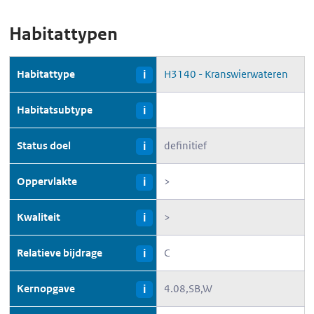
Habitattypen
Habitattype
H3140 - Kranswierwateren
i
Habitatsubtype
i
Status doel
definitief
i
Oppervlakte
>
i
Kwaliteit
>
i
Relatieve bijdrage
C
i
Kernopgave
4.08,SB,W
i