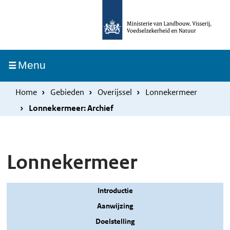
Overslaan
Skip
en
to
naar
main
de
navigation
Ingeklapt
Menu
inhoud
gaan
Home
Gebieden
Overijssel
Lonnekermeer
Lonnekermeer: Archief
Lonnekermeer
Introductie
Aanwijzing
Doelstelling