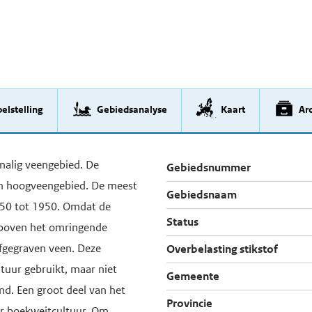
elstelling
Gebiedsanalyse
Kaart
Arc
malig veengebied. De
Gebiedsnummer
ven hoogveengebied. De meest
Gebiedsnaam
850 tot 1950. Omdat de
Status
r boven het omringende
afgegraven veen. Deze
Overbelasting stikstof
uur gebruikt, maar niet
Gemeente
md. Een groot deel van het
Provincie
or boekweitcultuur. Om