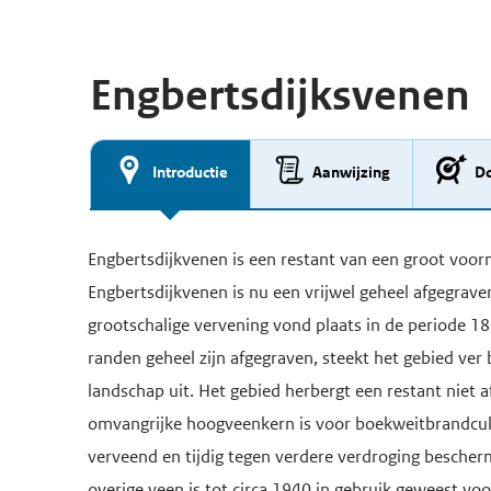
Engbertsdijksvenen
Introductie
Aanwijzing
Do
Engbertsdijkvenen is een restant van een groot voor
Engbertsdijkvenen is nu een vrijwel geheel afgegra
grootschalige vervening vond plaats in de periode 1
randen geheel zijn afgegraven, steekt het gebied ve
landschap uit. Het gebied herbergt een restant niet 
omvangrijke hoogveenkern is voor boekweitbrandcult
verveend en tijdig tegen verdere verdroging bescher
overige veen is tot circa 1940 in gebruik geweest vo