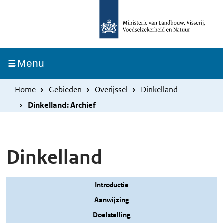
Overslaan
Skip
en
to
naar
main
de
navigation
Ingeklapt
Menu
inhoud
gaan
Home
Gebieden
Overijssel
Dinkelland
Dinkelland: Archief
Dinkelland
Introductie
Aanwijzing
Doelstelling