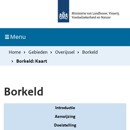
Overslaan
Skip
en
to
naar
main
de
navigation
Ingeklapt
Menu
inhoud
gaan
Home
Gebieden
Overijssel
Borkeld
Borkeld: Kaart
Borkeld
Introductie
Aanwijzing
Doelstelling