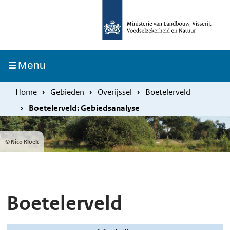
Overslaan
Skip
en
to
naar
main
de
navigation
Ingeklapt
Menu
inhoud
gaan
Home
Gebieden
Overijssel
Boetelerveld
Boetelerveld: Gebiedsanalyse
© Nico Kloek
Boetelerveld