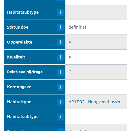
Habitatsubtype
i
Status doel
definitief
i
Oppervlakte
=
i
Kwaliteit
=
i
Relatieve bijdrage
C
i
Kernopgave
i
Habitattype
H91D0* - Hoogveenbossen
i
Habitatsubtype
i