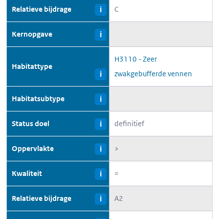
Relatieve bijdrage
C
i
Kernopgave
i
H3110 - Zeer
Habitattype
zwakgebufferde vennen
i
Habitatsubtype
i
Status doel
definitief
i
Oppervlakte
>
i
Kwaliteit
=
i
Relatieve bijdrage
A2
i