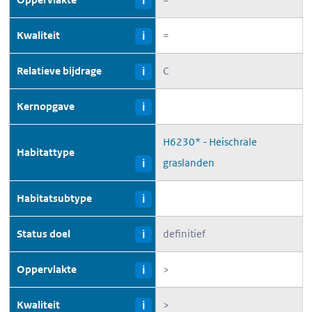
i
Kwaliteit
=
i
Relatieve bijdrage
C
i
Kernopgave
i
H6230* - Heischrale
Habitattype
graslanden
i
Habitatsubtype
i
Status doel
definitief
i
Oppervlakte
>
i
Kwaliteit
>
i