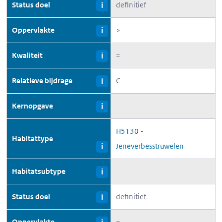
Status doel
definitief
i
Oppervlakte
>
i
Kwaliteit
=
i
Relatieve bijdrage
C
i
Kernopgave
i
H5130 -
Habitattype
Jeneverbesstruwelen
i
Habitatsubtype
i
Status doel
definitief
i
Oppervlakte
=