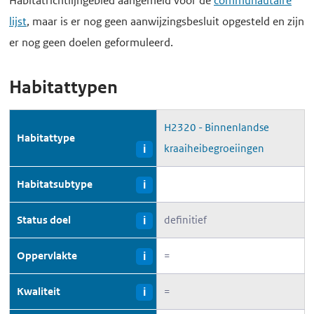
Habitatrichtlijngebied aangemeld voor de
communautaire
lijst
, maar is er nog geen aanwijzingsbesluit opgesteld en zijn
er nog geen doelen geformuleerd.
Habitattypen
H2320 - Binnenlandse
Habitattype
kraaiheibegroeiingen
i
Habitatsubtype
i
Status doel
definitief
i
Oppervlakte
=
i
Kwaliteit
=
i