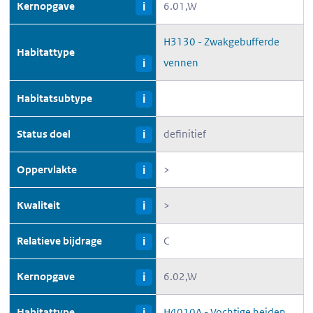
Kernopgave
6.01,W
i
H3130 - Zwakgebufferde
Habitattype
vennen
i
Habitatsubtype
i
Status doel
definitief
i
Oppervlakte
>
i
Kwaliteit
>
i
Relatieve bijdrage
C
i
Kernopgave
6.02,W
i
Habitattype
H4010A - Vochtige heiden
i