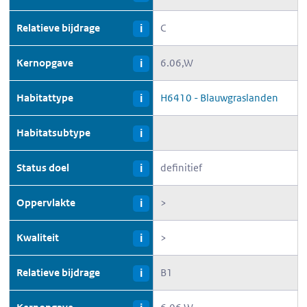
Relatieve bijdrage
C
i
Kernopgave
6.06,W
i
Habitattype
H6410 - Blauwgraslanden
i
Habitatsubtype
i
Status doel
definitief
i
Oppervlakte
>
i
Kwaliteit
>
i
Relatieve bijdrage
B1
i