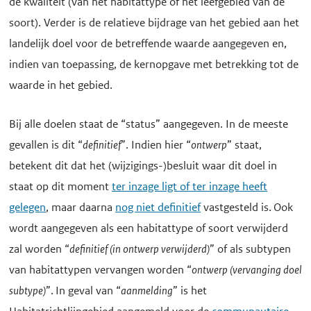
de kwaliteit (van het habitattype of het leefgebied van de
soort). Verder is de relatieve bijdrage van het gebied aan het
landelijk doel voor de betreffende waarde aangegeven en,
indien van toepassing, de kernopgave met betrekking tot de
waarde in het gebied.
Bij alle doelen staat de “status” aangegeven. In de meeste
gevallen is dit “
definitief
”. Indien hier “
ontwerp
” staat,
betekent dit dat het (wijzigings-)besluit waar dit doel in
staat op dit moment
ter inzage ligt of ter inzage heeft
gelegen
, maar daarna
nog niet definitief
vastgesteld is. Ook
wordt aangegeven als een habitattype of soort verwijderd
zal worden “
definitief (in ontwerp verwijderd)
” of als subtypen
van habitattypen vervangen worden “
ontwerp (vervanging doel
subtype)
”. In geval van “
aanmelding
” is het