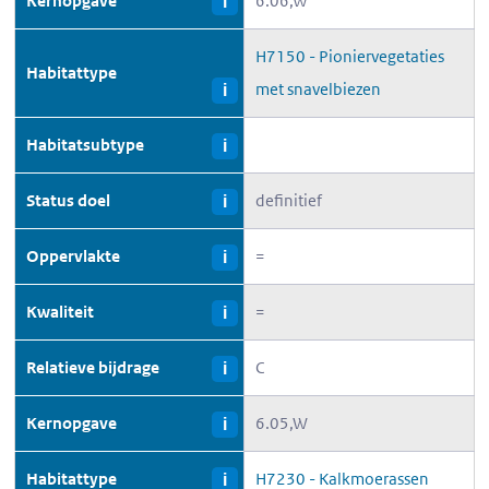
Kernopgave
6.06,W
i
H7150 - Pioniervegetaties
Habitattype
met snavelbiezen
i
Habitatsubtype
i
Status doel
definitief
i
Oppervlakte
=
i
Kwaliteit
=
i
Relatieve bijdrage
C
i
Kernopgave
6.05,W
i
Habitattype
H7230 - Kalkmoerassen
i