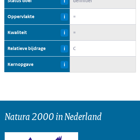
Status doel
definitief
i
Oppervlakte
=
i
Kwaliteit
=
i
Relatieve bijdrage
C
i
Kernopgave
i
Natura 2000 in Nederland