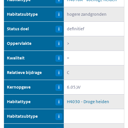
Habitatsubtype
hogere zandgronden
i
Status doel
definitief
i
Oppervlakte
>
i
Kwaliteit
=
i
Relatieve bijdrage
C
i
Kernopgave
6.05,W
i
Habitattype
H4030 - Droge heiden
i
Habitatsubtype
i