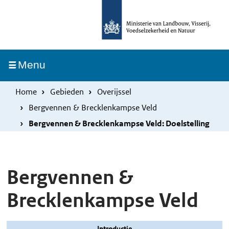
Overslaan
Skip
en
to
naar
main
de
navigation
Ingeklapt
Menu
inhoud
gaan
Home
Gebieden
Overijssel
Bergvennen & Brecklenkampse Veld
Bergvennen & Brecklenkampse Veld: Doelstelling
Bergvennen &
Brecklenkampse Veld
Introductie