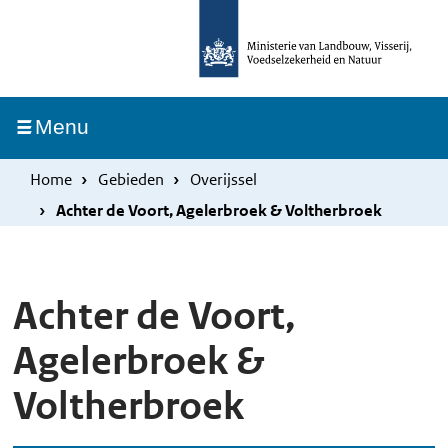
Overslaan
Skip
en
to
naar
main
de
navigation
Ingeklapt
Menu
inhoud
gaan
Home
Gebieden
Overijssel
Achter de Voort, Agelerbroek & Voltherbroek
Achter de Voort,
Agelerbroek &
Voltherbroek