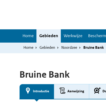
Overslaan
Skip
en
to
naar
main
de
navigation
inhoud
Hoofdnavigatie
Home
Gebieden
Werkwijze
Bescherm
gaan
Home
Gebieden
Noordzee
Bruine Bank
Bruine Bank
Introductie
Aanwijzing
Do