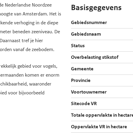
 de Nederlandse Noordzee
Basisgegevens
 hoogte van Amsterdam. Het is
Gebiedsnummer
kende verhoging in de diepe
 meter beneden zeeniveau. De
Gebiedsnaam
Daarnaast tref je hier
Status
worden vanaf de zeebodem.
Overbelasting stikstof
kkelijk gebied voor vogels,
Gemeente
wintermaanden komen er enorm
Provincie
schikbaarheid, waaronder
Voortouwnemer
bied voor
bijvoorbeeld
Sitecode VR
Totale oppervlakte in hectar
Oppervlakte VR in hectare