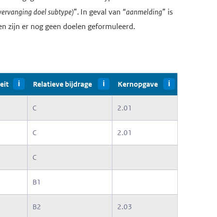
vervanging doel subtype)
”. In geval van “
aanmelding
” is
en zijn er nog geen doelen geformuleerd.
eit
i
Relatieve bijdrage
i
Kernopgave
i
C
2.01
C
2.01
C
B1
B2
2.03