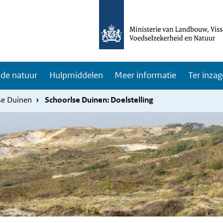
de natuur
Hulpmiddelen
Meer informatie
Ter inzag
se Duinen
Schoorlse Duinen: Doelstelling