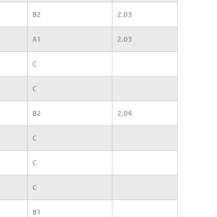
B2
2.03
A1
2.03
C
C
B2
2.04
C
C
C
B1