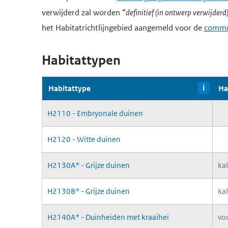
verwijderd zal worden “
definitief (in ontwerp verwijderd
het Habitatrichtlijngebied aangemeld voor de
commun
Habitattypen
Habitattype
i
Ha
H2110 - Embryonale duinen
H2120 - Witte duinen
H2130A* - Grijze duinen
kal
H2130B* - Grijze duinen
ka
H2140A* - Duinheiden met kraaihei
vo