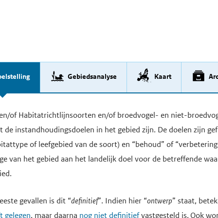
elstelling
Gebiedsanalyse
Kaart
Arc
n en/of Habitatrichtlijnsoorten en/of broedvogel- en niet-broed
de instandhoudingsdoelen in het gebied zijn. De doelen zijn ge
attype of leefgebied van de soort) en “behoud” of “verbetering”
rage van het gebied aan het landelijk doel voor de betreffende w
ied.
este gevallen is dit “
definitief
”. Indien hier “
ontwerp
” staat, betek
ft gelegen
, maar daarna
nog niet definitief
vastgesteld is. Ook wo