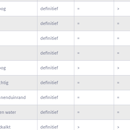
oog
definitief
=
>
definitief
=
=
definitief
=
=
definitief
=
=
oog
definitief
>
>
chtig
definitief
=
=
nnenduinrand
definitief
=
=
en water
definitief
=
=
tkalkt
definitief
>
>