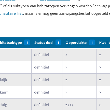
)
” of als subtypen van habitattypen vervangen worden “
ontwerp (
autaire lijst
, maar is er nog geen aanwijzingsbesluit opgesteld 
bitatsubtype
i
Status doel
i
Oppervlakte
i
Kwalit
definitief
>
=
definitief
>
>
krijk
definitief
=
=
lkarm
definitief
>
>
chtig
definitief
= (<)
>