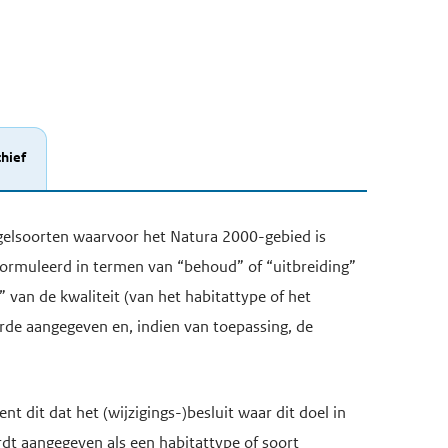
hief
vogelsoorten waarvoor het Natura 2000-gebied is
formuleerd in termen van “behoud” of “uitbreiding”
 van de kwaliteit (van het habitattype of het
aarde aangegeven en, indien van toepassing, de
ent dit dat het (wijzigings-)besluit waar dit doel in
rdt aangegeven als een habitattype of soort